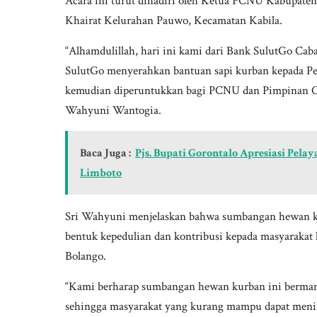
Acara ini turut dihadiri oleh Ketua PCNU Kabupaten
Khairat Kelurahan Pauwo, Kecamatan Kabila.
“Alhamdulillah, hari ini kami dari Bank SulutGo C
SulutGo menyerahkan bantuan sapi kurban kepada Pe
kemudian diperuntukkan bagi PCNU dan Pimpinan C
Wahyuni Wantogia.
Baca Juga :
Pjs. Bupati Gorontalo Apresiasi Pela
Limboto
Sri Wahyuni menjelaskan bahwa sumbangan hewan kur
bentuk kepedulian dan kontribusi kepada masyaraka
Bolango.
“Kami berharap sumbangan hewan kurban ini bermanf
sehingga masyarakat yang kurang mampu dapat menik