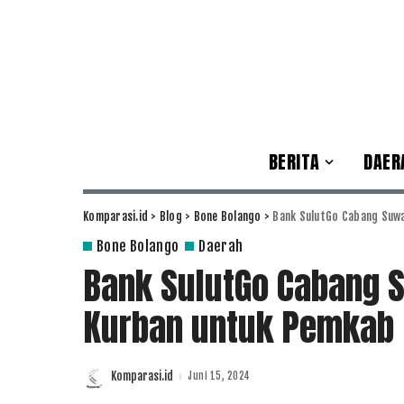
BERITA
DAER
Komparasi.id
>
Blog
>
Bone Bolango
>
Bank SulutGo Cabang Suw
Bone Bolango
Daerah
Bank SulutGo Cabang
Kurban untuk Pemkab 
Komparasi.id
Juni 15, 2024
Posted
by