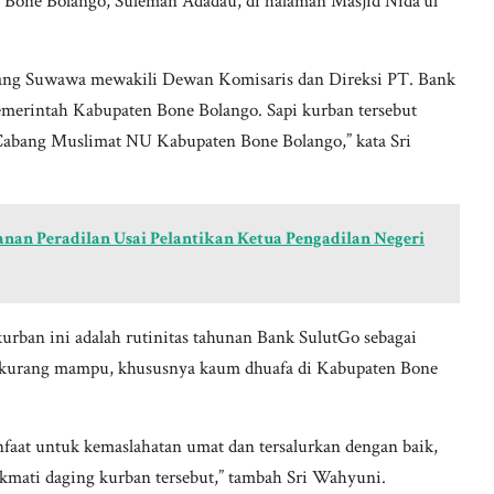
 Bone Bolango, Suleman Adadau, di halaman Masjid Nida’ul
abang Suwawa mewakili Dewan Komisaris dan Direksi PT. Bank
merintah Kabupaten Bone Bolango. Sapi kurban tersebut
abang Muslimat NU Kabupaten Bone Bolango,” kata Sri
yanan Peradilan Usai Pelantikan Ketua Pengadilan Negeri
ban ini adalah rutinitas tahunan Bank SulutGo sebagai
t kurang mampu, khususnya kaum dhuafa di Kabupaten Bone
aat untuk kemaslahatan umat dan tersalurkan dengan baik,
mati daging kurban tersebut,” tambah Sri Wahyuni.