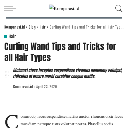
Komparasi.id
>
Blog
>
Hair
>
Curling Wand Tips and Tricks for all Hair Types
Hair
Curling Wand Tips and Tricks for
all Hair Types
Dictumst class inceptos suspendisse vivamus nonummy volutpat,
ridiculus at ornare morbi curabitur congue mattis.
Komparasi.id
April 23, 2020
Posted
by
C
ommodo, lacus suspendisse mattiss auctor rhoncus orcir lacus
mus diam natoque risus volutpat nostra. Phasellus sociis