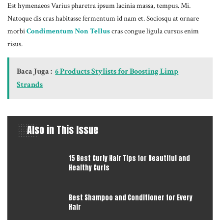
Est hymenaeos Varius pharetra ipsum lacinia massa, tempus. Mi.
Natoque dis cras habitasse fermentum id nam et. Sociosqu at ornare
morbi
Condimentum Non Tellus
cras congue ligula cursus enim
risus.
Baca Juga :
6 Products Stylists for Boosting Limp
Strands
Also in This Issue
15 Best Curly Hair Tips for Beautiful and
Healthy Curls
Best Shampoo and Conditioner for Every
Hair