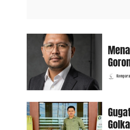
Menat
Goron
Komparas
Posted
by
Gugat
Golka