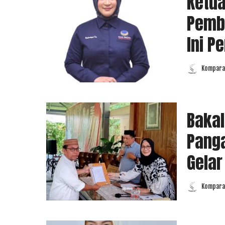
Ketu
Pemb
Ini P
Komparas
Posted
by
Bakal
Panga
Gelar
Komparas
Posted
by