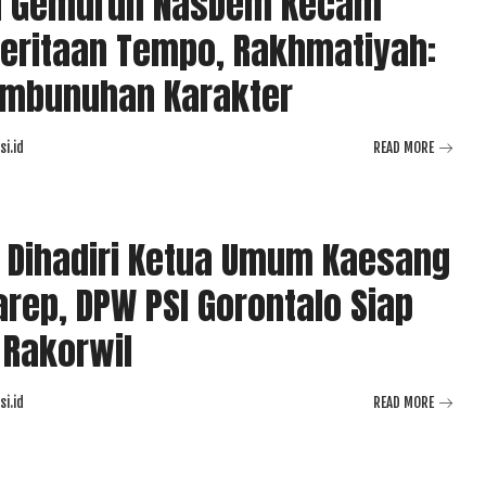
a Gemuruh NasDem Kecam
eritaan Tempo, Rakhmatiyah:
embunuhan Karakter
i.id
READ MORE
 Dihadiri Ketua Umum Kaesang
rep, DPW PSI Gorontalo Siap
 Rakorwil
i.id
READ MORE