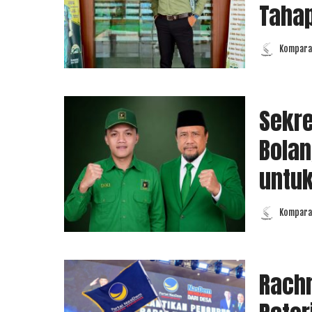
Taha
Komparas
Posted
by
Sekre
Bolan
untuk
Komparas
Posted
by
Rachm