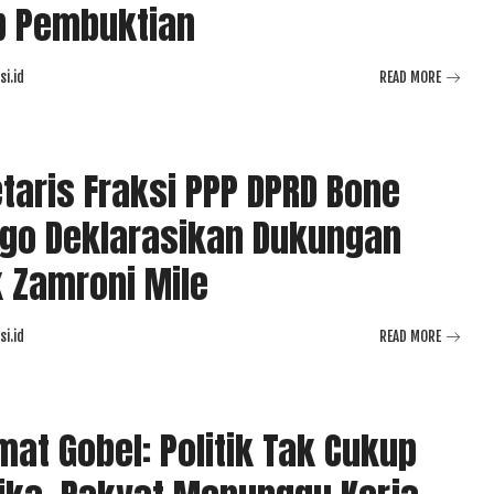
p Pembuktian
i.id
READ MORE
taris Fraksi PPP DPRD Bone
go Deklarasikan Dukungan
 Zamroni Mile
i.id
READ MORE
at Gobel: Politik Tak Cukup