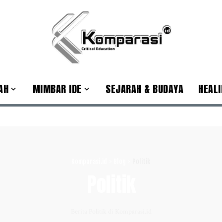
AH
MIMBAR IDE
SEJARAH & BUDAYA
HEALI
Komparasi.id
>
Blog
>
Politik
Politik
Berita Politik di Komparasi.id