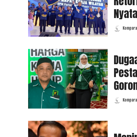
Retor
Nyat
Komparas
Posted
by
Dugaa
Pesta
Goron
Komparas
Posted
by