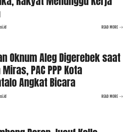
ika, Rakyat Menunggu Kerja
a
i.id
READ MORE
n Oknum Aleg Digerebek saat
 Miras, PAC PPP Kota
talo Angkat Bicara
i.id
READ MORE