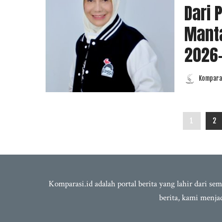
Dari P
Manta
2026
Komparas
Posted
by
1
2
Komparasi.id adalah portal berita yang lahir dari 
berita, kami menj