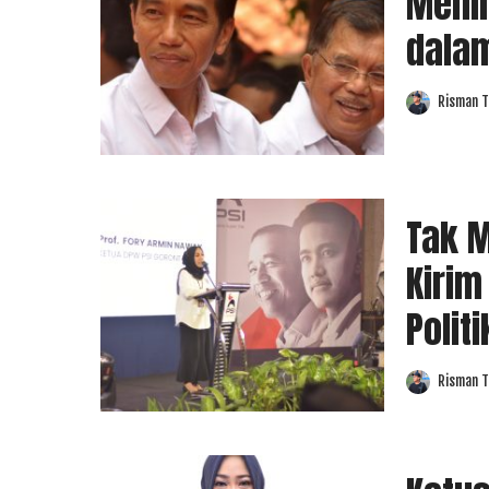
Menim
dalam
Risman T
Posted
by
Tak M
Kirim
Politi
Risman T
Posted
by