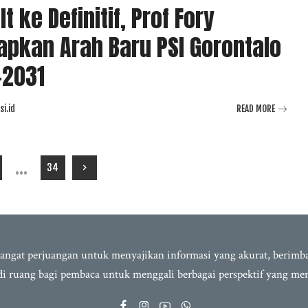
lt ke Definitif, Prof Fory
pkan Arah Baru PSI Gorontalo
-2031
i.id
READ MORE
…
34
semangat perjuangan untuk menyajikan informasi yang akurat, berim
adi ruang bagi pembaca untuk menggali berbagai perspektif yang m