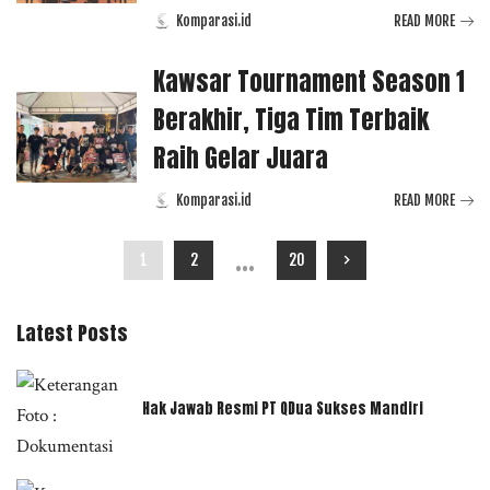
Komparasi.id
READ MORE
Posted
by
Kawsar Tournament Season 1
Berakhir, Tiga Tim Terbaik
Raih Gelar Juara
Komparasi.id
READ MORE
Posted
by
…
1
2
20
Latest Posts
Hak Jawab Resmi PT QDua Sukses Mandiri