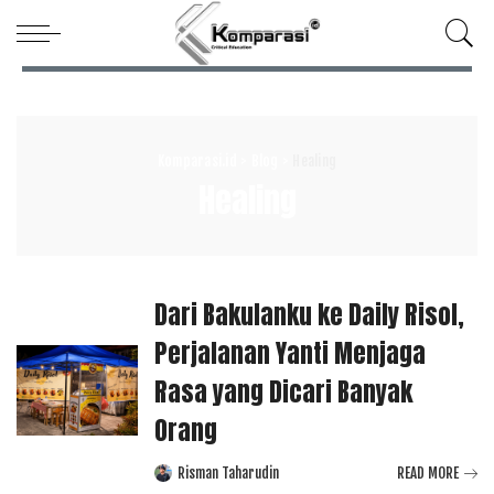
Komparasi.id
>
Blog
>
Healing
Healing
Dari Bakulanku ke Daily Risol,
Perjalanan Yanti Menjaga
Rasa yang Dicari Banyak
Orang
Risman Taharudin
READ MORE
Posted
by