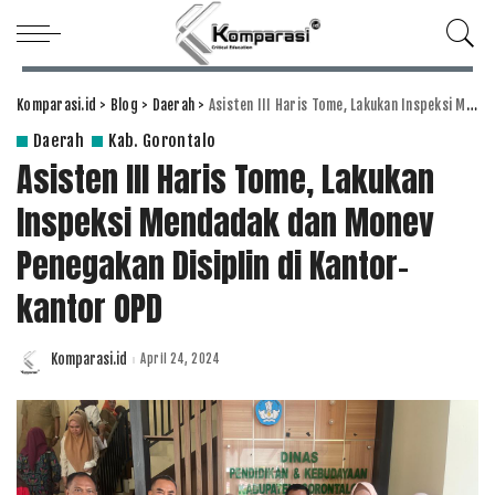
Komparasi.id
>
Blog
>
Daerah
>
Asisten III Haris Tome, Lakukan Inspeksi Mendadak dan Monev Penegakan Disiplin di Kantor-kantor OPD
Daerah
Kab. Gorontalo
Asisten III Haris Tome, Lakukan
Inspeksi Mendadak dan Monev
Penegakan Disiplin di Kantor-
kantor OPD
Komparasi.id
April 24, 2024
Posted
by