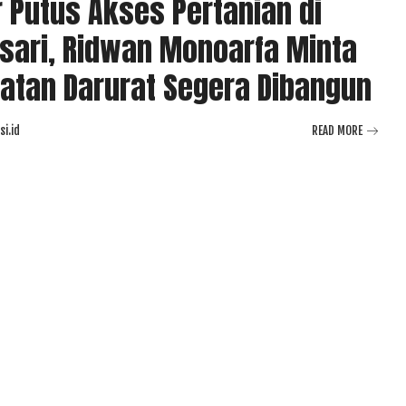
r Putus Akses Pertanian di
ari, Ridwan Monoarfa Minta
tan Darurat Segera Dibangun
i.id
READ MORE