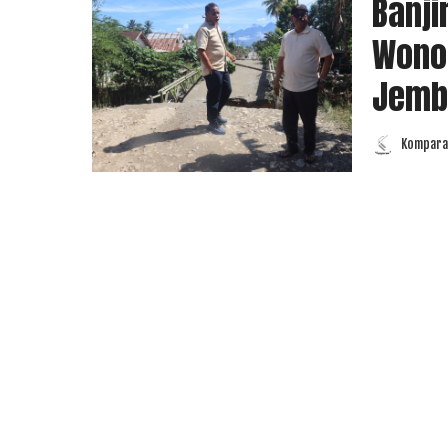
Banji
Wonos
Jemba
Komparas
Posted
by