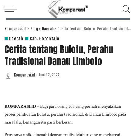
Komparasi.id
>
Blog
>
Daerah
>
Cerita tentang Bulotu, Perahu Tradisional Danau Limboto
Daerah
Kab. Gorontalo
Cerita tentang Bulotu, Perahu
Tradisional Danau Limboto
Komparasi.id
Juni 12, 2024
Posted
by
KOMPARASI.ID –
Bagi para orang tua yang pernah menyaksikan
proses pembuatan bulotu, perahu tradisional, di Danau Limboto pada
masa lalu, kenangan itu pasti berkesan.
Prosesnya unik, dipenuhi dengan tradisi leluhur yang menghargai