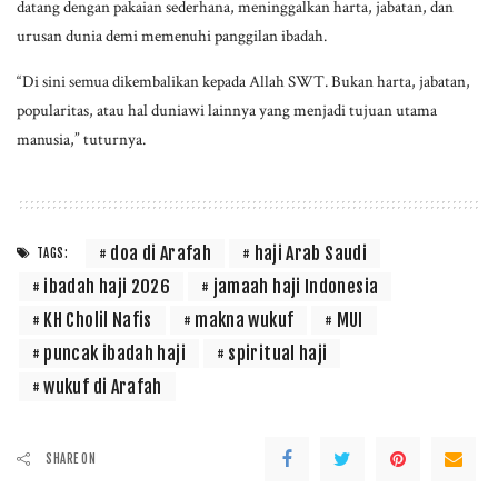
datang dengan pakaian sederhana, meninggalkan harta, jabatan, dan
urusan dunia demi memenuhi panggilan ibadah.
“Di sini semua dikembalikan kepada Allah SWT. Bukan harta, jabatan,
popularitas, atau hal duniawi lainnya yang menjadi tujuan utama
manusia,” tuturnya.
doa di Arafah
haji Arab Saudi
TAGS:
ibadah haji 2026
jamaah haji Indonesia
KH Cholil Nafis
makna wukuf
MUI
puncak ibadah haji
spiritual haji
wukuf di Arafah
SHARE ON