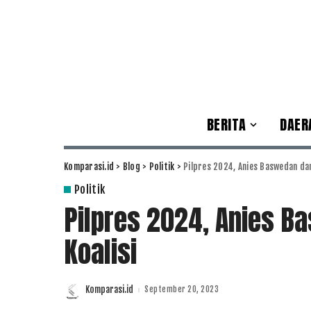
BERITA
DAER
Komparasi.id
>
Blog
>
Politik
>
Pilpres 2024, Anies Baswedan dan
Politik
Pilpres 2024, Anies B
Koalisi
Komparasi.id
September 20, 2023
Posted
by