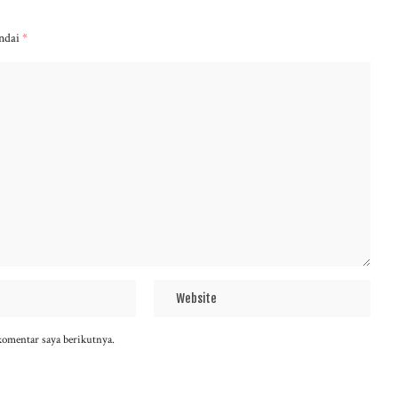
andai
*
komentar saya berikutnya.