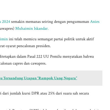
s 2024
semakin memanas seiring dengan pengumuman
Anies
cawapres)
Muhaimin Iskandar.
aimin
ini telah memicu semangat partai politik untuk aktif
at-syarat pencalonan presiden.
ditetapkan dalam Pasal 222 UU Pemilu menyatakan bahwa
alonan capres dan cawapres.
du Tersandung Ucapan “Rampok Uang Negara”
 dari jumlah kursi DPR atau 25% dari suara sah secara