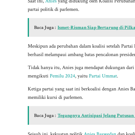
Saat ini,
Anies
yang didukung oleh Koalisi Perubahan
partai politik di parlemen.
Baca Juga :
Ismet-Risman Siap Bertarung di Pil
Meskipun ada perubahan dalam koalisi setelah Parta
berhasil melampaui ambang batas pencalonan preside
Tidak hanya itu, Anies juga mendapat dukungan dari 
mengikuti
Pemilu 2024
, yaitu
Partai Ummat
.
Ketiga partai yang saat ini berkoalisi dengan Anie
memiliki kursi di parlemen.
Baca Juga :
Tegangnya Antisipasi Jelang Putusan
Sejauh ini, kekuatan politik
Anies Baswedan
dan koali