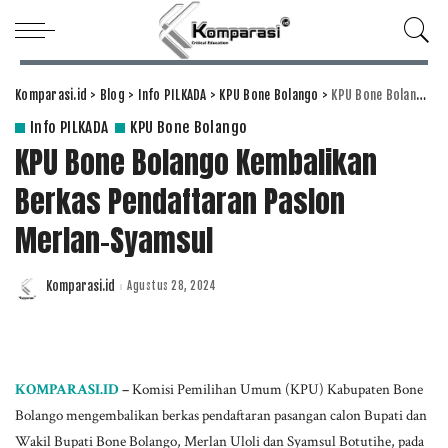
Komparasi.id
>
Blog
>
Info PILKADA
>
KPU Bone Bolango
>
KPU Bone Bolango Kembalikan Berkas Pendaftaran Paslon Merlan-Syamsul
Info PILKADA
KPU Bone Bolango
KPU Bone Bolango Kembalikan
Berkas Pendaftaran Paslon
Merlan-Syamsul
Komparasi.id
Agustus 28, 2024
Posted
by
KOMPARASI.ID
–
Komisi Pemilihan Umum (KPU) Kabupaten Bone
Bolango mengembalikan berkas pendaftaran pasangan calon Bupati dan
Wakil Bupati Bone Bolango, Merlan Uloli dan Syamsul Botutihe, pada