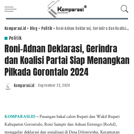
Komparasi.id
>
Blog
>
Politik
>
Roni-Adnan Deklarasi, Gerindra dan Koalisi Partai Siap Menangkan Pilkada Gorontalo 2024
Politik
Roni-Adnan Deklarasi, Gerindra
dan Koalisi Partai Siap Menangkan
Pilkada Gorontalo 2024
Komparasi.id
September 22, 2024
Posted
by
KOMPARASI.ID
–
Pasangan bakal calon Bupati dan Wakil Bupati
Kabupaten Gorontalo, Roni Sampir dan Adnan Entengo (RoAd),
menggelar deklarasi dan sosialisasi di Desa Diloniyohu, Kecamatan