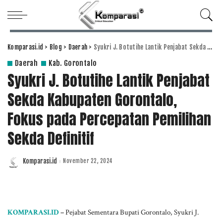
Komparasi.id
>
Blog
>
Daerah
>
Syukri J. Botutihe Lantik Penjabat Sekda Kabupaten Gorontalo, Fokus pada Percepatan Pemilihan Sekda Definitif
Daerah
Kab. Gorontalo
Syukri J. Botutihe Lantik Penjabat
Sekda Kabupaten Gorontalo,
Fokus pada Percepatan Pemilihan
Sekda Definitif
Komparasi.id
November 22, 2024
Posted
by
KOMPARASI.ID
–
Pejabat Sementara Bupati Gorontalo, Syukri J.