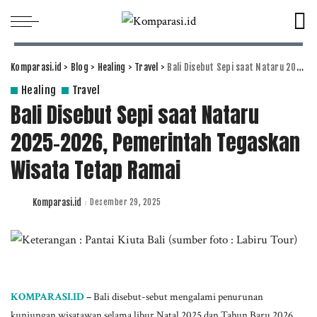
Komparasi.id
>
Blog
>
Healing
>
Travel
>
Bali Disebut Sepi saat Nataru 2025–2026, Pemerintah Tegaskan Wisata Tetap Ramai
Healing
Travel
Bali Disebut Sepi saat Nataru
2025–2026, Pemerintah Tegaskan
Wisata Tetap Ramai
Komparasi.id
Desember 29, 2025
Posted
by
KOMPARASI.ID
–
Bali disebut-sebut mengalami penurunan
kunjungan wisatawan selama libur Natal 2025 dan Tahun Baru 2026