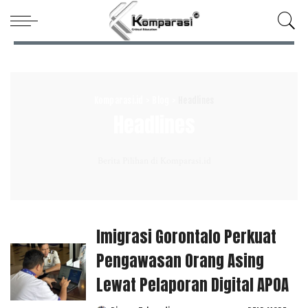
Komparasi.id
>
Blog
>
Headlines
Headlines
Berita Pilihan di Komparasi.id
Imigrasi Gorontalo Perkuat
Pengawasan Orang Asing
Lewat Pelaporan Digital APOA