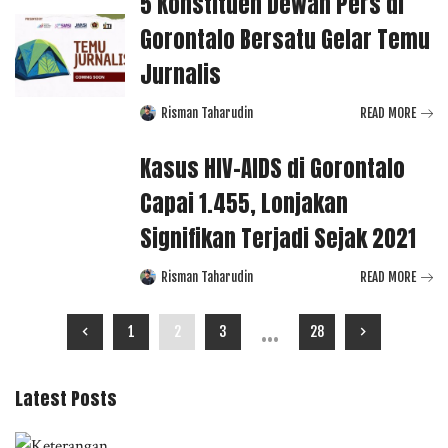
5 Konstituen Dewan Pers di
Gorontalo Bersatu Gelar Temu
Jurnalis
Risman Taharudin
READ MORE
Posted
by
Kasus HIV-AIDS di Gorontalo
Capai 1.455, Lonjakan
Signifikan Terjadi Sejak 2021
Risman Taharudin
READ MORE
Posted
by
…
1
2
3
28
Latest Posts