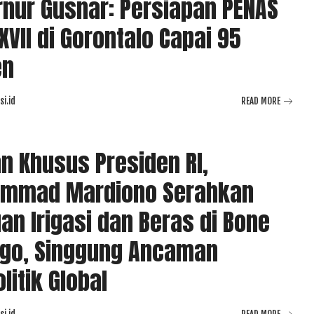
nur Gusnar: Persiapan PENAS
XVII di Gorontalo Capai 95
en
i.id
READ MORE
n Khusus Presiden RI,
mmad Mardiono Serahkan
an Irigasi dan Beras di Bone
ngo, Singgung Ancaman
litik Global