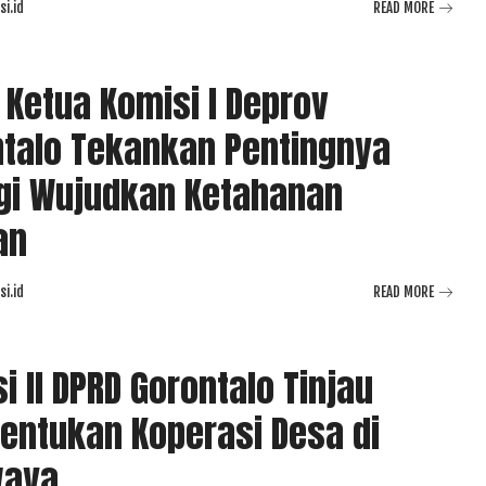
i.id
READ MORE
 Ketua Komisi I Deprov
talo Tekankan Pentingnya
gi Wujudkan Ketahanan
an
i.id
READ MORE
i II DPRD Gorontalo Tinjau
entukan Koperasi Desa di
waya