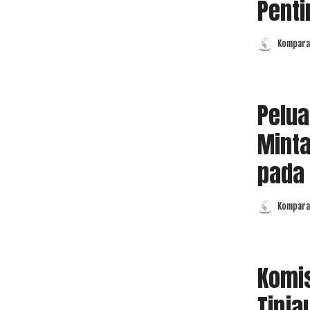
Penti
Komparas
Posted
by
Pelua
Minta
pada 
Komparas
Posted
by
Komis
Tinja