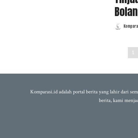
Bola
Komparas
Posted
by
1
Komparasi.id adalah portal berita yang lahir dari 
berita, kami menj