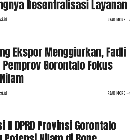
ngnya Desentralisasi Layanan
i.id
READ MORE
ng Ekspor Menggiurkan, Fadli
 Pemprov Gorontalo Fokus
Nilam
i.id
READ MORE
i II DPRD Provinsi Gorontalo
u Potensi Nilam di Bone