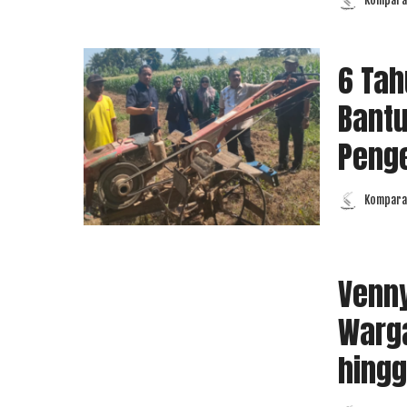
Komparas
Posted
by
6 Tah
Bantu
Penge
Komparas
Posted
by
Venny
Warga
hing