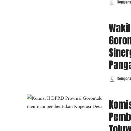
Komparas
Posted
by
Wakil
Goron
Siner
Pang
Komparas
Posted
by
Komis
Pemb
Tolu