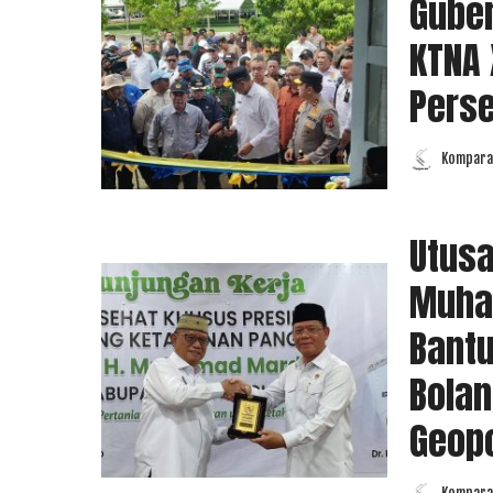
Guber
KTNA 
Pers
Komparas
Posted
by
Utusa
Muha
Bantu
Bola
Geopo