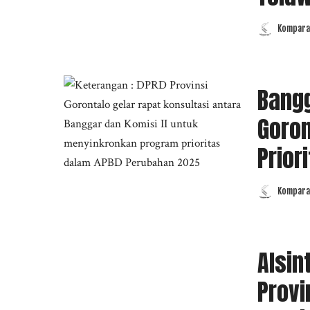
Komparas
Posted
by
Bangg
Goron
Prior
Komparas
Posted
by
Alsin
Provi