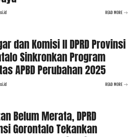
i.id
READ MORE
ar dan Komisi II DPRD Provinsi
talo Sinkronkan Program
itas APBD Perubahan 2025
i.id
READ MORE
tan Belum Merata, DPRD
nsi Gorontalo Tekankan