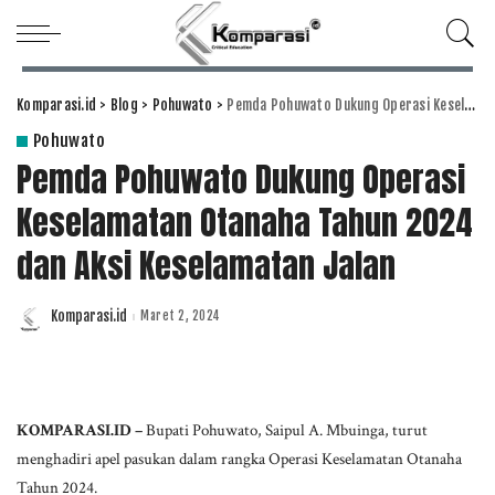
Komparasi.id
>
Blog
>
Pohuwato
>
Pemda Pohuwato Dukung Operasi Keselamatan Otanaha Tahun 2024 dan Aksi Keselamatan Jalan
Pohuwato
Pemda Pohuwato Dukung Operasi
Keselamatan Otanaha Tahun 2024
dan Aksi Keselamatan Jalan
Komparasi.id
Maret 2, 2024
Posted
by
KOMPARASI.ID –
Bupati Pohuwato, Saipul A. Mbuinga, turut
menghadiri apel pasukan dalam rangka Operasi Keselamatan Otanaha
Tahun 2024.