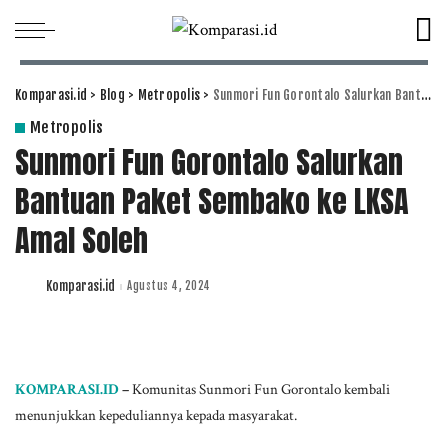
Komparasi.id
>
Blog
>
Metropolis
>
Sunmori Fun Gorontalo Salurkan Bantuan Paket Sembako ke LKSA Amal Soleh
Metropolis
Sunmori Fun Gorontalo Salurkan
Bantuan Paket Sembako ke LKSA
Amal Soleh
Komparasi.id
Agustus 4, 2024
Posted
by
KOMPARASI.ID
–
Komunitas Sunmori Fun Gorontalo kembali
menunjukkan kepeduliannya kepada masyarakat.