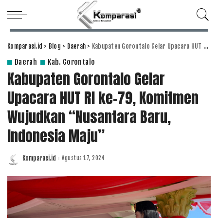
Komparasi.id
>
Blog
>
Daerah
>
Kabupaten Gorontalo Gelar Upacara HUT RI ke-79, Komitmen Wujudkan “Nusantara Baru, Indonesia Maju”
Daerah
Kab. Gorontalo
Kabupaten Gorontalo Gelar
Upacara HUT RI ke-79, Komitmen
Wujudkan “Nusantara Baru,
Indonesia Maju”
Komparasi.id
Agustus 17, 2024
Posted
by