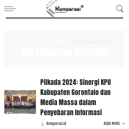
Komparasi.id
>
Blog
>
Info PILKADA
>
KPU Kabupaten Gorontalo
KPU Kabupaten Gorontalo
Pilkada 2024: Sinergi KPU
Kabupaten Gorontalo dan
Media Massa dalam
Penyebaran Informasi
Komparasi.id
READ MORE
Posted
by