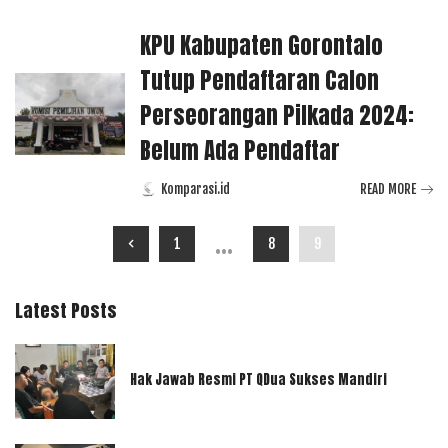
by
KPU Kabupaten Gorontalo
Tutup Pendaftaran Calon
Perseorangan Pilkada 2024:
Belum Ada Pendaftar
Komparasi.id
READ MORE
Posted
by
…
1
8
9
Latest Posts
Hak Jawab Resmi PT QDua Sukses Mandiri