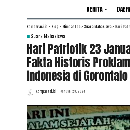
BERITA
DAER
Komparasi.id
>
Blog
>
Mimbar Ide
>
Suara Mahasiswa
>
Hari Patriot
Suara Mahasiswa
Hari Patriotik 23 Janu
Fakta Historis Prokl
Indonesia di Gorontalo
Komparasi.id
Januari 23, 2024
Posted
by