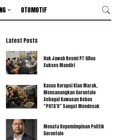
NG
OTOMOTIF
Latest Posts
Hak Jawab Resmi PT QDua
Sukses Mandiri
Kasus Korupsi Kian Marak,
Mencanangkan Gorontalo
Sebagai Kawasan Bebas
“POTA’O” Sangat Mendesak
Menata Kepemimpinan Politik
Gorontalo