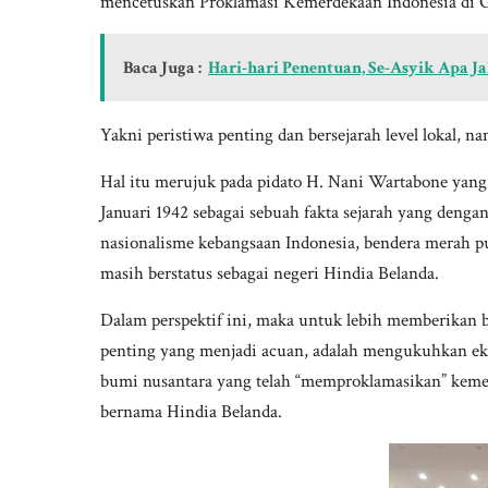
mencetuskan Proklamasi Kemerdekaan Indonesia di G
Baca Juga :
Hari-hari Penentuan, Se-Asyik Apa Ja
Yakni peristiwa penting dan bersejarah level lokal, 
Hal itu merujuk pada pidato H. Nani Wartabone yang
Januari 1942 sebagai sebuah fakta sejarah yang den
nasionalisme kebangsaan Indonesia, bendera merah put
masih berstatus sebagai negeri Hindia Belanda.
Dalam perspektif ini, maka untuk lebih memberikan bo
penting yang menjadi acuan, adalah mengukuhkan eksi
bumi nusantara yang telah “memproklamasikan” kemer
bernama Hindia Belanda.