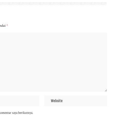
andai
*
komentar saya berikutnya.