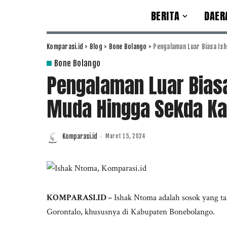
BERITA
DAER
Komparasi.id
>
Blog
>
Bone Bolango
>
Pengalaman Luar Biasa Is
Bone Bolango
Pengalaman Luar Biasa
Muda Hingga Sekda Ka
Komparasi.id
Maret 15, 2024
Posted
by
KOMPARASI.ID –
Ishak Ntoma adalah sosok yang ta
Gorontalo, khususnya di Kabupaten Bonebolango.