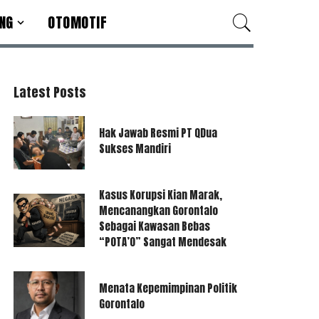
NG
OTOMOTIF
Latest Posts
Hak Jawab Resmi PT QDua
Sukses Mandiri
Kasus Korupsi Kian Marak,
Mencanangkan Gorontalo
Sebagai Kawasan Bebas
“POTA’O” Sangat Mendesak
Menata Kepemimpinan Politik
Gorontalo