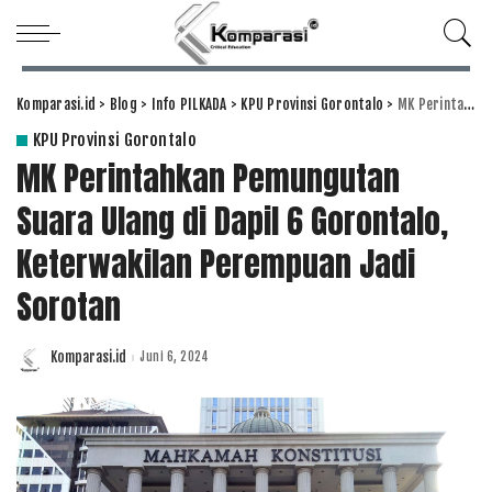
Komparasi.id
>
Blog
>
Info PILKADA
>
KPU Provinsi Gorontalo
>
MK Perintahkan Pemungutan Suara Ulang di Dapil 6 Gorontalo, Keterwakilan Perempuan Jadi Sorotan
KPU Provinsi Gorontalo
MK Perintahkan Pemungutan
Suara Ulang di Dapil 6 Gorontalo,
Keterwakilan Perempuan Jadi
Sorotan
Komparasi.id
Juni 6, 2024
Posted
by