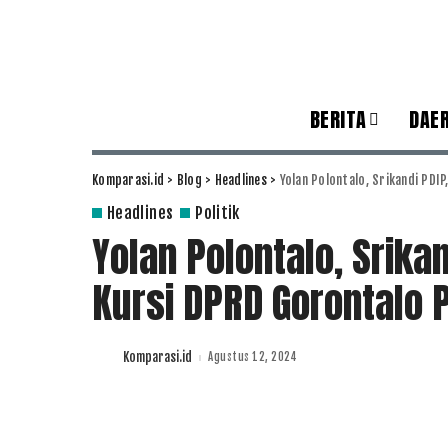
BERITA
DAE
Komparasi.id
>
Blog
>
Headlines
>
Yolan Polontalo, Srikandi PDI
Headlines
Politik
Yolan Polontalo, Srika
Kursi DPRD Gorontalo 
Komparasi.id
Agustus 12, 2024
Posted
by