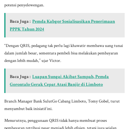
potensi penyelewengan.
Baca Juga :
Pemda Kabgor Sosialisasikan Penerimaan
PPPK Tahun 2024
“Dengan QRIS, pedagang tak perlu lagi khawatir membawa uang tunai
dalam jumlah besar, sementara pembeli bisa melakukan pembayaran
dengan lebih mudah,” ujar Victor.
Baca Juga :
Luapan Sungai Akibat Sampah, Pemda
Gorontalo Gerak Cepat Atasi Banjir di Limboto
Branch Manager Bank SulutGo Cabang Limboto, Tomy Gobel, turut
menyambut baik inisiatif ini.
Menurutnya, penggunaan QRIS tidak hanya membuat proses
pembayaran retribusi pasar menjadi lebih efisien, tetapi juga sejalan