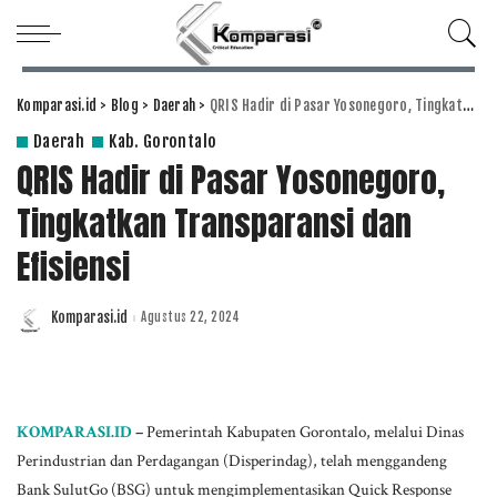
Komparasi.id
>
Blog
>
Daerah
>
QRIS Hadir di Pasar Yosonegoro, Tingkatkan Transparansi dan Efisiensi
Daerah
Kab. Gorontalo
QRIS Hadir di Pasar Yosonegoro,
Tingkatkan Transparansi dan
Efisiensi
Komparasi.id
Agustus 22, 2024
Posted
by
KOMPARASI.ID
–
Pemerintah Kabupaten Gorontalo, melalui Dinas
Perindustrian dan Perdagangan (Disperindag), telah menggandeng
Bank SulutGo (BSG) untuk mengimplementasikan Quick Response