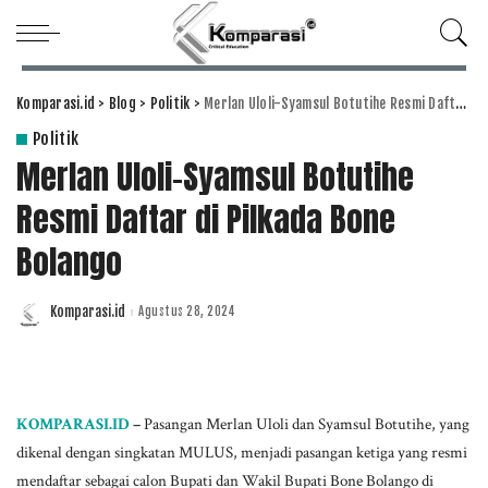
Komparasi.id
>
Blog
>
Politik
>
Merlan Uloli-Syamsul Botutihe Resmi Daftar di Pilkada Bone Bolango
Politik
Merlan Uloli-Syamsul Botutihe
Resmi Daftar di Pilkada Bone
Bolango
Komparasi.id
Agustus 28, 2024
Posted
by
KOMPARASI.ID
–
Pasangan Merlan Uloli dan Syamsul Botutihe, yang
dikenal dengan singkatan MULUS, menjadi pasangan ketiga yang resmi
mendaftar sebagai calon Bupati dan Wakil Bupati Bone Bolango di