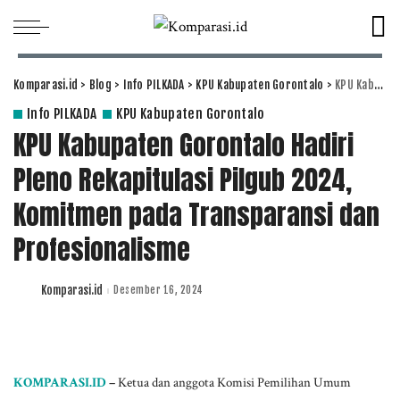
Komparasi.id
>
Blog
>
Info PILKADA
>
KPU Kabupaten Gorontalo
>
KPU Kabupaten Gorontalo Hadiri Pleno Rekapitulasi Pilgub 2024, Komitmen pada Transparansi dan Profesionalisme
Info PILKADA
KPU Kabupaten Gorontalo
KPU Kabupaten Gorontalo Hadiri
Pleno Rekapitulasi Pilgub 2024,
Komitmen pada Transparansi dan
Profesionalisme
Komparasi.id
Desember 16, 2024
Posted
by
KOMPARASI.ID
–
Ketua dan anggota Komisi Pemilihan Umum