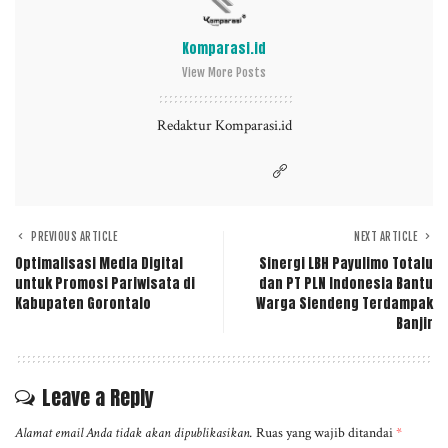
Komparasi.id
View More Posts
Redaktur Komparasi.id
PREVIOUS ARTICLE
NEXT ARTICLE
Optimalisasi Media Digital
Sinergi LBH Payulimo Totalu
untuk Promosi Pariwisata di
dan PT PLN Indonesia Bantu
Kabupaten Gorontalo
Warga Siendeng Terdampak
Banjir
Leave a Reply
Alamat email Anda tidak akan dipublikasikan.
Ruas yang wajib ditandai
*