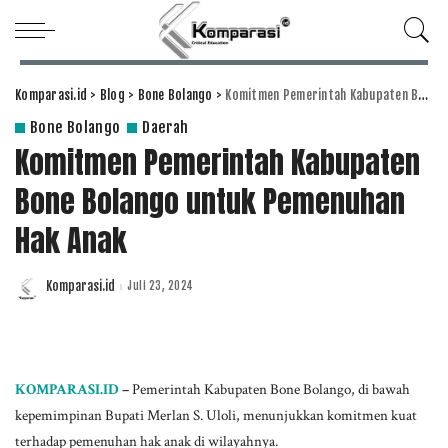
Komparasi.id
>
Blog
>
Bone Bolango
>
Komitmen Pemerintah Kabupaten Bone Bolango untuk Pemenuhan Hak Anak
Bone Bolango
Daerah
Komitmen Pemerintah Kabupaten
Bone Bolango untuk Pemenuhan
Hak Anak
Komparasi.id
Juli 23, 2024
Posted
by
KOMPARASI.ID
–
Pemerintah Kabupaten Bone Bolango, di bawah
kepemimpinan Bupati Merlan S. Uloli, menunjukkan komitmen kuat
terhadap pemenuhan hak anak di wilayahnya.