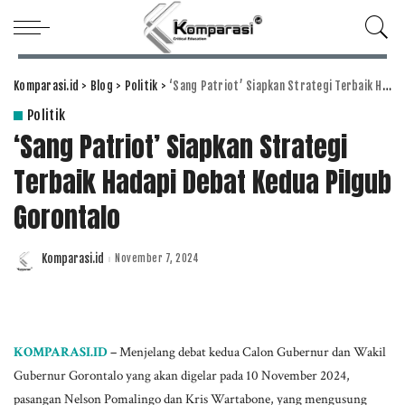
Komparasi.id
>
Blog
>
Politik
>
‘Sang Patriot’ Siapkan Strategi Terbaik Hadapi Debat Kedua Pilgub Gorontalo
Politik
‘Sang Patriot’ Siapkan Strategi
Terbaik Hadapi Debat Kedua Pilgub
Gorontalo
Komparasi.id
November 7, 2024
Posted
by
KOMPARASI.ID
–
Menjelang debat kedua Calon Gubernur dan Wakil
Gubernur Gorontalo yang akan digelar pada 10 November 2024,
pasangan Nelson Pomalingo dan Kris Wartabone, yang mengusung