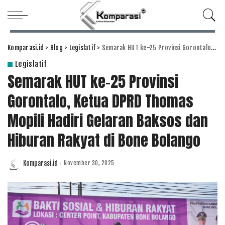
Komparasi.id
>
Blog
>
Legislatif
>
Semarak HUT ke-25 Provinsi Gorontalo, Ketua DPRD Thomas Mopili Hadiri Gelaran Baksos dan Hiburan Rakyat di Bone Bolango
Legislatif
Semarak HUT ke-25 Provinsi
Gorontalo, Ketua DPRD Thomas
Mopili Hadiri Gelaran Baksos dan
Hiburan Rakyat di Bone Bolango
Komparasi.id
November 30, 2025
Posted
by