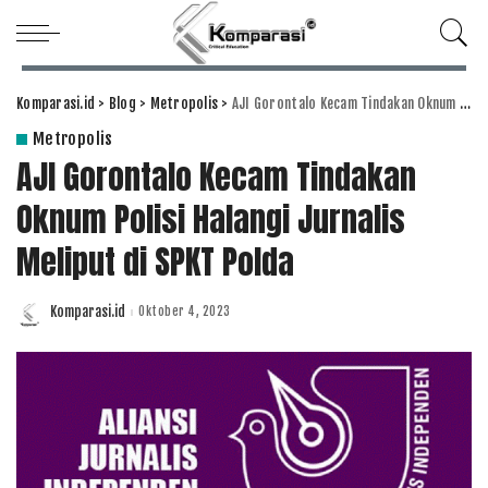
Komparasi.id
>
Blog
>
Metropolis
>
AJI Gorontalo Kecam Tindakan Oknum Polisi Halangi Jurnalis Meliput di SPKT Polda
Metropolis
AJI Gorontalo Kecam Tindakan
Oknum Polisi Halangi Jurnalis
Meliput di SPKT Polda
Komparasi.id
Oktober 4, 2023
Posted
by