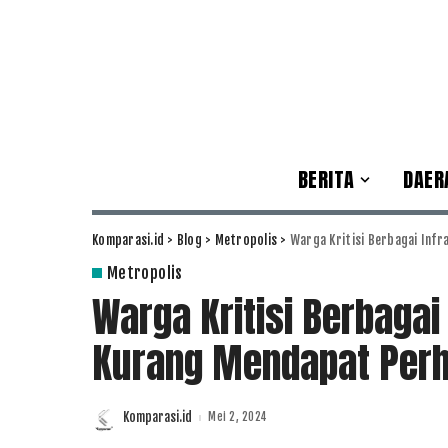
BERITA
DAER
Komparasi.id
>
Blog
>
Metropolis
>
Warga Kritisi Berbagai Inf
Metropolis
Warga Kritisi Berbagai
Kurang Mendapat Per
Komparasi.id
Mei 2, 2024
Posted
by