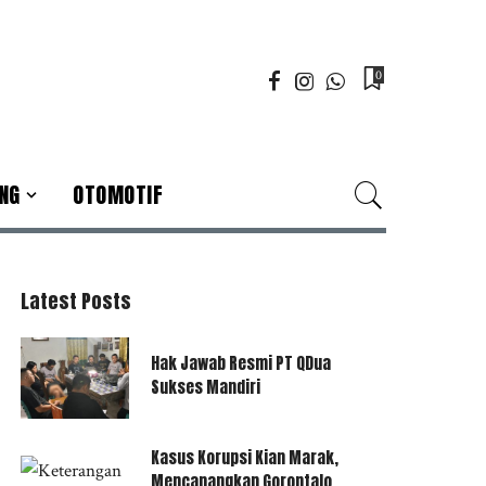
0
NG
OTOMOTIF
Latest Posts
Hak Jawab Resmi PT QDua
Sukses Mandiri
Kasus Korupsi Kian Marak,
Mencanangkan Gorontalo