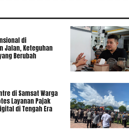
nsional di
n Jalan, Keteguhan
 yang Berubah
ntre di Samsat Warga
otes Layanan Pajak
gital di Tengah Era